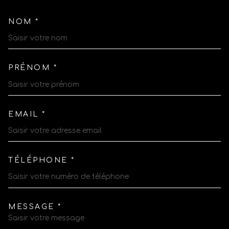
NOM *
TRAD_MELTEM_VOSCOORDO
PRÉNOM *
EMAIL *
TÉLÉPHONE *
MESSAGE *
TRAD_MELTEM_VOREDEMAN