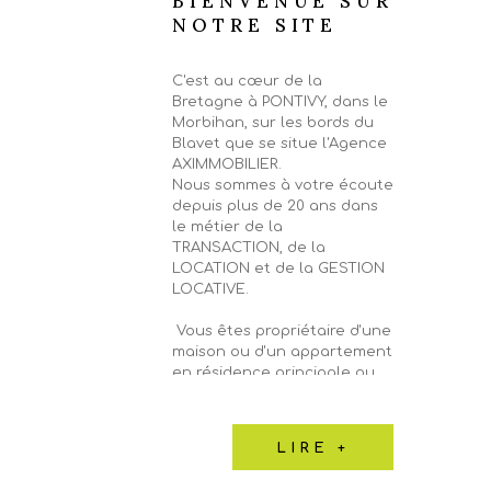
BIENVENUE SUR
NOTRE SITE
C'est au cœur de la
Bretagne à PONTIVY, dans le
Morbihan, sur les bords du
Blavet que se situe l'Agence
AXIMMOBILIER.
Nous sommes à votre écoute
depuis plus de 20 ans dans
le métier de la
TRANSACTION, de la
LOCATION et de la GESTION
LOCATIVE.
Vous êtes propriétaire d'une
maison ou d'un appartement
en résidence principale ou
secondaire, d'un local
commercial, d'un immeuble,
d'un garage ou d'un terrain
LIRE +
sur PONTIVY et sa région et
vous souhaitez faire estimer