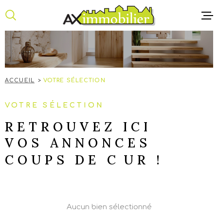
Aller
Aller
Aller
Aller
à
à
au
au
:
la
menu
contenu
recherche
principal
ACCUEIL
ANNONCE
ACCUEIL
VOTRE SÉLECTION
NOTRE AG
VOTRE SÉLECTION
CONTACT
RETROUVEZ ICI
VOS ANNONCES
COUPS DE CUR !
Aucun bien sélectionné