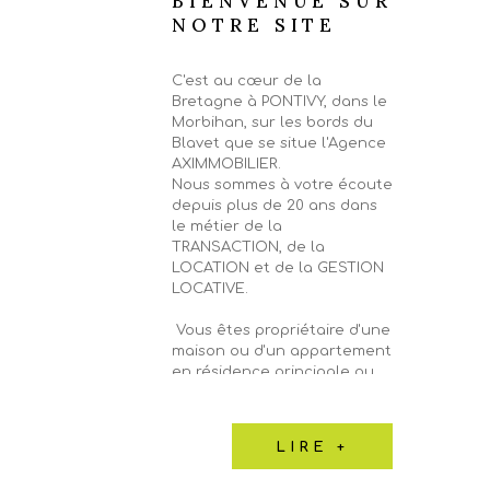
BIENVENUE SUR
NOTRE SITE
C'est au cœur de la
Bretagne à PONTIVY, dans le
Morbihan, sur les bords du
Blavet que se situe l'Agence
AXIMMOBILIER.
Nous sommes à votre écoute
depuis plus de 20 ans dans
le métier de la
TRANSACTION, de la
LOCATION et de la GESTION
LOCATIVE.
Vous êtes propriétaire d'une
maison ou d'un appartement
en résidence principale ou
secondaire, d'un local
commercial, d'un immeuble,
d'un garage ou d'un terrain
LIRE +
sur PONTIVY et sa région et
vous souhaitez faire estimer