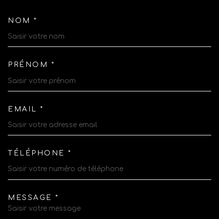
NOM *
TRAD_MELTEM_VOSCOORDO
PRÉNOM *
EMAIL *
TÉLÉPHONE *
MESSAGE *
TRAD_MELTEM_VOREDEMAN