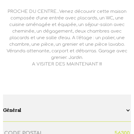
PROCHE DU CENTRE...Venez découvrir cette maison
composée d'une entrée avec placards, un WC, une
cuisine aménagée et équipée, un séjour-salon avec
cheminée, un dégagement, deux chambres avec
placards et une salle d'eau. A l'étage : un palier, une
chambre, une pièce, un grenier et une pièce lavabo.
Véranda attenante, carport et débarras. Garage avec
grenier. Jardin.
A VISITER DES MAINTENANT !!!
Général
CODE POSTAL
56300
Caractérisque
Valeurs