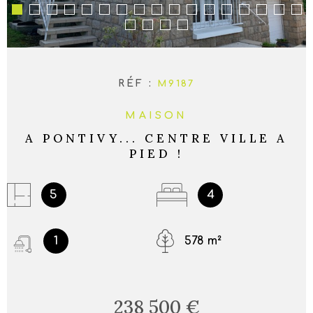
RÉF :
M9187
MAISON
A PONTIVY... CENTRE VILLE A
PIED !
5
4
1
578 m²
238 500 €