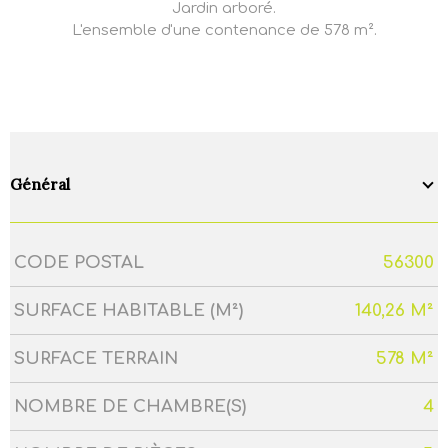
Jardin arboré.
L'ensemble d'une contenance de 578 m².
Général
CODE POSTAL
56300
Caractérisque
Valeurs
SURFACE HABITABLE (M²)
140,26 M²
SURFACE TERRAIN
578 M²
NOMBRE DE CHAMBRE(S)
4