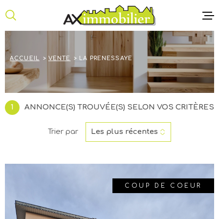
Aller
Aller
Aller
Aller
à
à
au
au
:
la
menu
contenu
recherche
principal
ACCUEIL
ACCUEIL
VENTE
LA PRENESSAYE
ANNONCE
NOTRE AG
1
ANNONCE(S) TROUVÉE(S) SELON VOS CRITÈRES
CONTACT
Trier par
Les plus récentes
COUP DE COEUR