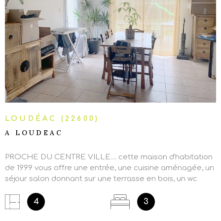
VOIR LE BIEN
LOUDÉAC (22600)
A LOUDEAC
PROCHE DU CENTRE VILLE.... cette maison d'habitation
de 1999 vous offre une entrée, une cuisine aménagée, un
séjour salon donnant sur une terrasse en bois, un wc
avec lave-mains et à l'étage: un palier desservant une
chambre avec placard et un grenier sous rampant, une
4
3
salle de bains, un wc et deux chambres. garage