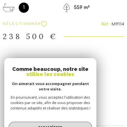
attenant avec coin buanderie et un jardin arboré. A
VISITER....
1
559 m²
Réf :
M9114
SÉLECTIONNER
238 500 €
SE CONNECTER
Comme beaucoup, notre site
utilise les cookies
ESPACE PROPRIÉTAIRE
On aimerait vous accompagner pendant
votre visite.
En poursuivant, vous acceptez l'utilisation des
cookies par ce site, afin de vous proposer des
contenus adaptés et réaliser des statistiques !