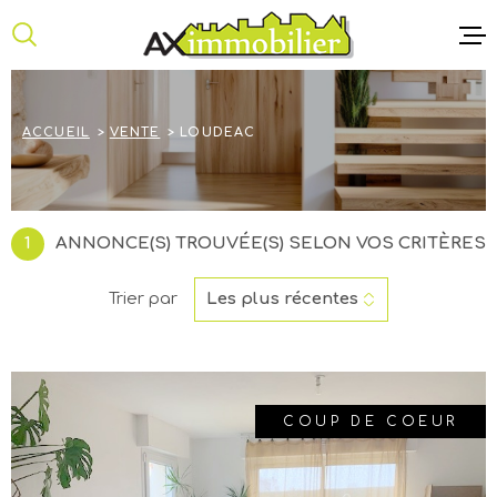
Aller
Aller
Aller
Aller
à
à
au
au
:
la
menu
contenu
recherche
principal
ACCUEIL
ACCUEIL
VENTE
LOUDEAC
ANNONCE
NOTRE AG
1
ANNONCE(S) TROUVÉE(S) SELON VOS CRITÈRES
CONTACT
Trier par
Les plus récentes
COUP DE COEUR