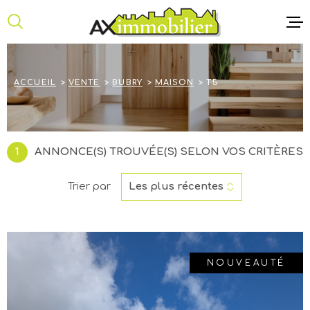
Aller
Aller
Aller
Aller
à
à
au
au
:
la
menu
contenu
recherche
principal
ACCUEIL
ACCUEIL
VENTE
BUBRY
MAISON
T5
ANNONCE
NOTRE AG
1
ANNONCE(S) TROUVÉE(S) SELON VOS CRITÈRES
CONTACT
Trier par
Les plus récentes
NOUVEAUTÉ