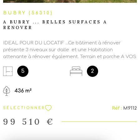
BUBRY (56310)
A BUBRY ... BELLES SURFACES A
RENOVER
IDEAL POUR DU LOCATIF ...Ce bâtiment à rénover
présente 3 niveaux sur dalle et une Habitation
attenante à rénover également. Terrain et porche A VOS
TRUELLES
5
2
436 m²
Réf :
M9112
SÉLECTIONNER
99 510 €