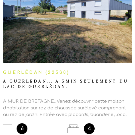
VOIR LE BIEN
GUERLÉDAN (22530)
A GUERLEDAN... A 5MIN SEULEMENT DU
LAC DE GUERLÉDAN.
A MUR DE BRETAGNE...Venez découvrir cette maison
d'habitation sur rez de chaussée surélevé comprenant
au rez de jardin: Entrée avec placards, buanderie, local
technique et garage.Au 1er étage: une piéce de vie
lumineuse avec un salon-séjour ouvert sur une cuisine
6
4
aménagée et équipée, deux chambres, une salle de