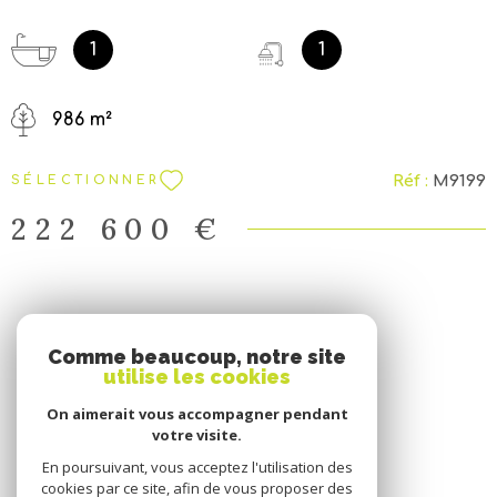
bains et un WC avec lave-mains. Au 2 éme étage: palier
desservant deux chambres, un bureau, une salle de
1
1
bains et un WC.A l'extérieur:un jardin clos d'environ 986 m²
avec un portail électrique. Carport attenant à la maison.
986 m²
Assainissement individuel. A VISITER SANS TARDER!! Pour
vister AXIMMOBILIER-PONTIVY 02 97 25 09 75
Réf :
M9199
SÉLECTIONNER
222 600 €
SE CONNECTER
Comme beaucoup, notre site
utilise les cookies
ESPACE PROPRIÉTAIRE
On aimerait vous accompagner pendant
votre visite.
En poursuivant, vous acceptez l'utilisation des
cookies par ce site, afin de vous proposer des