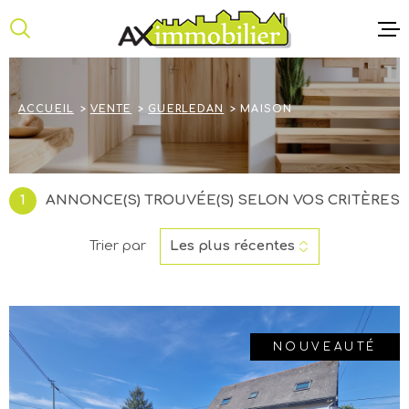
Aller
Aller
Aller
Aller
à
à
au
au
:
la
menu
contenu
recherche
principal
ACCUEIL
ACCUEIL
VENTE
GUERLEDAN
MAISON
ANNONCE
NOTRE AG
1
ANNONCE(S) TROUVÉE(S) SELON VOS CRITÈRES
CONTACT
Trier par
Les plus récentes
NOUVEAUTÉ