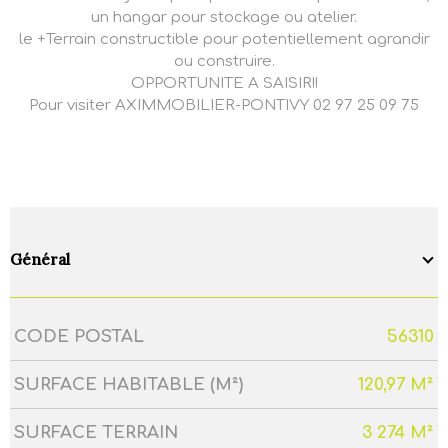
un hangar pour stockage ou atelier.
le +Terrain constructible pour potentiellement agrandir
ou construire.
OPPORTUNITE A SAISIR!!
Pour visiter AXIMMOBILIER-PONTIVY 02 97 25 09 75
Général
CODE POSTAL
56310
Caractérisque
Valeurs
SURFACE HABITABLE (M²)
120,97 M²
SURFACE TERRAIN
3 274 M²