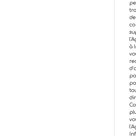
pe
tr
de
co
su
l'
à l
vo
re
d’
po
po
to
di
Co
pl
vo
l'
In