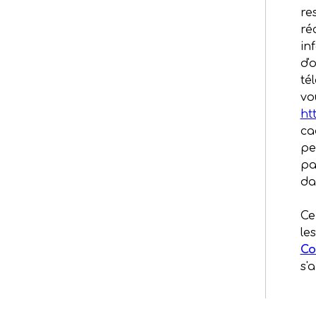
re
ré
in
d'
té
vo
ht
ca
pe
pa
da
Ce
le
Co
s'