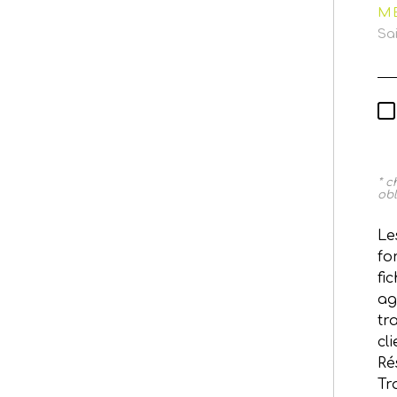
M
* 
obl
Le
fo
fi
ag
tr
cl
Ré
Tr