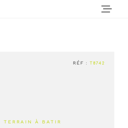
ACCUEIL
ANNONCES
NOTRE AGEN
RÉF :
T8742
CONTACT
TERRAIN À BATIR