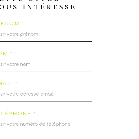
OUS INTÉRESSE
RÉNOM *
OM *
MAIL *
ÉLÉPHONE *