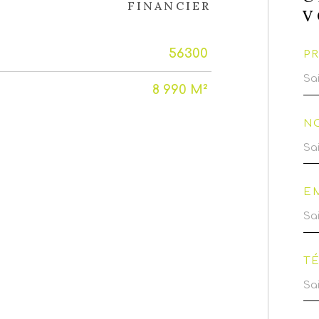
FINANCIER
V
56300
P
8 990 M²
N
E
T