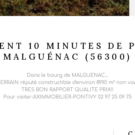
ENT 10 MINUTES DE P
MALGUÉNAC (56300)
Dans le bourg de MALGUENAC...
RRAIN réputé constructible d'environ 8990 m² non viabi
TRES BON RAPPORT QUALITE PRIX!!
Pour visiter:AXIMMOBILIER-PONTIVY 02 97 25 09 75
C