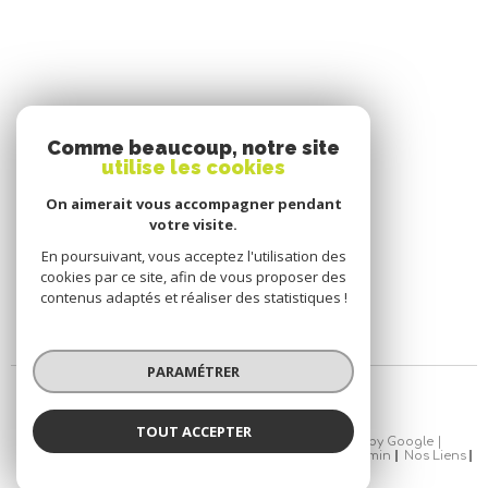
SE CONNECTER
Comme beaucoup, notre site
utilise les cookies
ESPACE PROPRIÉTAIRE
On aimerait vous accompagner pendant
votre visite.
En poursuivant, vous acceptez l'utilisation des
cookies par ce site, afin de vous proposer des
contenus adaptés et réaliser des statistiques !
PARAMÉTRER
TOUT ACCEPTER
© 2026 | Tous droits réservés | Traduction powered by Google |
Nos Honoraires
Plan Du Site
Mentions Légales
Admin
Nos Liens
Politique RGPD
Cookies