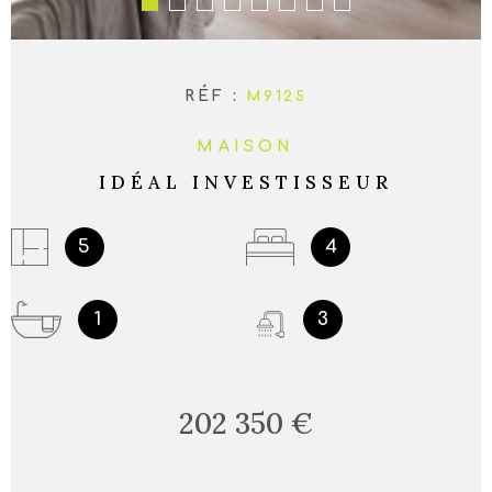
RÉF :
M9125
MAISON
IDÉAL INVESTISSEUR
5
4
1
3
202 350 €